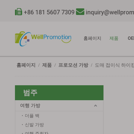


+86 181 5607 7309
inquiry@wellpro
홈페이지
제품
OE
홈페이지
/
제품
/
프로모션 가방
/
도매 접이식 하이킹 
범주
여행 가방
더플 백
신발 가방
여행 주최자