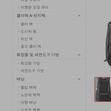
여행용 포장 큐브
쿨러백 & 런치백
쿨러 백
도시락 통
와인 백
골프 쿨러 백
화장품 및 세면도구 가방
화장품 가방
세면도구 가방
배낭
롤탑 백팩
노트북 백팩
여행 배낭
스포츠 백팩