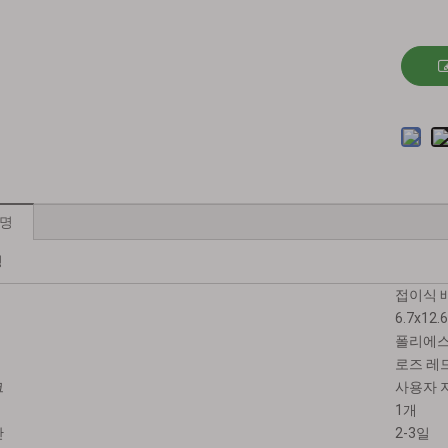
설명
명
접이식 
6.7x12
폴리에
로즈 레드
크
사용자 
1개
간
2-3일