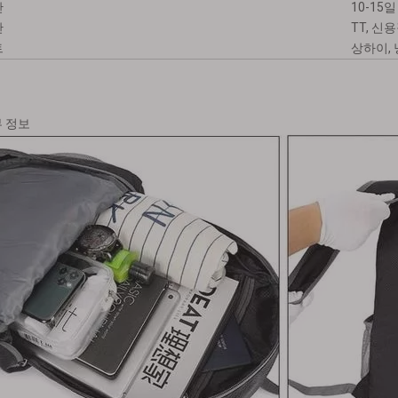
간
10-15일
간
TT, 신
트
상하이,
부 정보