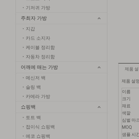
기저귀 가방
주최자 가방
지갑
카드 소지자
케이블 정리함
자동차 정리함
어깨에 매는 가방
제품 
메신저 백
제품 설
슬링 백
이름
카메라 가방
크기
재료
쇼핑백
도매 15l 경량 packable 다시 팩 방수 캐주얼 스포츠 접이식 가방 팩 캠핑 하이킹 배낭
색깔
토트 백
심벌 마
접이식 쇼핑백
MOQ
샘플 시
에코 쇼핑백