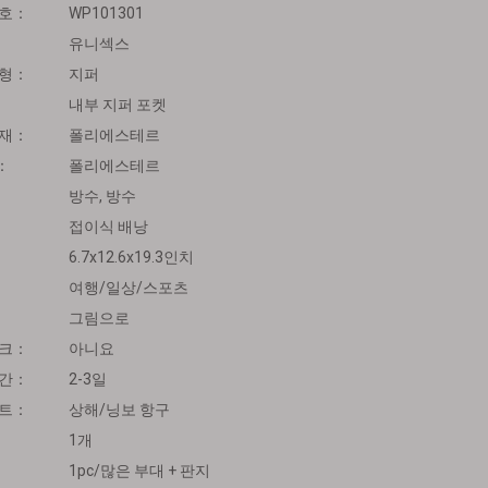
번호：
WP101301
유니섹스
유형：
지퍼
내부 지퍼 포켓
소재：
폴리에스테르
：
폴리에스테르
방수, 방수
접이식 배낭
6.7x12.6x19.3인치
여행/일상/스포츠
그림으로
마크：
아니요
시간：
2-3일
포트：
상해/닝보 항구
1개
1pc/많은 부대 + 판지