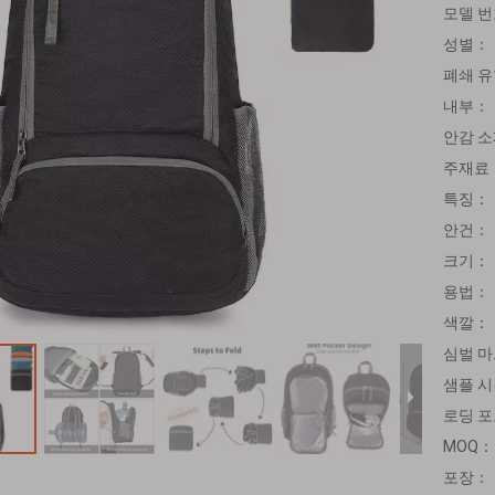
모델 
성별：
폐쇄 
내부：
안감 
주재료
특징：
안건：
크기：
용법：
색깔：
심벌 
샘플 
로딩 
MOQ：
포장：