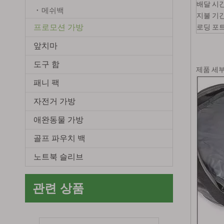
배달 시
메쉬백
지불 기
프로모션 가방
로딩 포
앞치마
도구 함
제품 세
패니 팩
도매 Foldable Drawstring 폴리 에스터 배낭 그리기 문자열 자루 팩 Cinch 가방 헤비 듀티 Drawstring 배낭 가방
자전거 가방
애완동물 가방
골프 파우치 백
노트북 슬리브
관련 상품