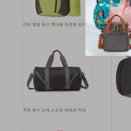
주문 방수 도매 스포츠 체육관 적당 Foldable 폴리에스테 큰 수용량 골프 긴 배럴 더플 수화물 여행 부대