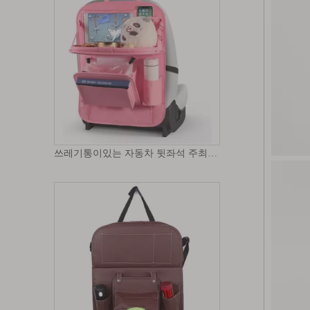
쓰레기통이있는 자동차 뒷좌석 주최자 접이식 테이블 트레이가있는 PU 가죽 자동차 보관 주최자 터치 스크린 태블릿 홀더