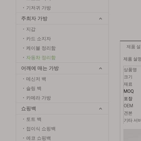
기저귀 가방
주최자 가방
지갑
카드 소지자
제품 
케이블 정리함
자동차 정리함
제품 설
어깨에 매는 가방
상품명
크기
메신저 백
재료
슬링 백
MOQ
카메라 가방
포장
OEM
쇼핑백
견본
토트 백
기타 서
접이식 쇼핑백
에코 쇼핑백