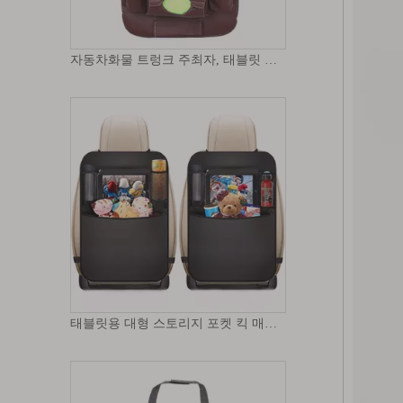
자동차화물 트렁크 주최자, 태블릿 홀더 접이식 테이블 트레이가있는 자동차 후면 범용 뒷좌석 주최자
태블릿용 대형 스토리지 포켓 킥 매트 자동차 식료품 보관 자동차 뒷좌석 주최자