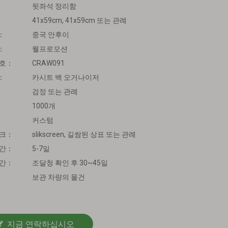
뒷좌석 정리함
41x59cm, 41x59cm 또는 관례
：
중국 안후이
：
웰프로모션
번호：
CRAW091
：
카시트 백 오거나이저
검정 또는 관례
1000개
커스텀
마크：
slikscreen, 길쌈된 상표 또는 관례
시간：
5-7일
시간：
조달청 확인 후 30~45일
보관 차량의 물건
지금 연락하십시오