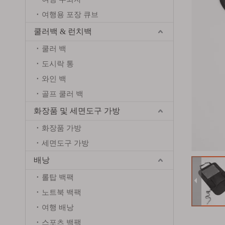
여행용 포장 큐브
쿨러백 & 런치백
쿨러 백
도시락 통
와인 백
골프 쿨러 백
화장품 및 세면도구 가방
화장품 가방
세면도구 가방
배낭
롤탑 백팩
노트북 백팩
여행 배낭
스포츠 백팩