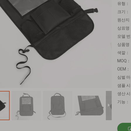
유형：
크기：
원산지
상표명
모델 
상품명
색깔：
MOQ：
OEM：
심벌 
샘플 
생산 
기능：