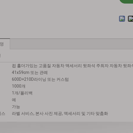
설명
명
컵 홀더가있는 고품질 자동차 액세서리 뒷좌석 주최자 자동차 뒷좌
41x59cm 또는 관례
600D+210D라이닝 또는 커스텀
1000개
1개/폴리백
예
가능
비스
라벨 서비스, 본사 사진 제공, 액세서리 및 기타 맞춤화