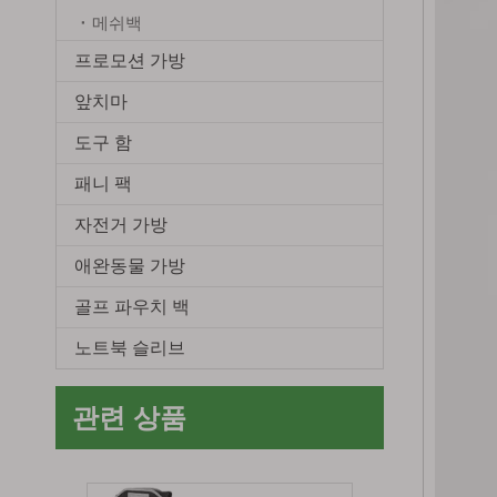
메쉬백
프로모션 가방
앞치마
접이식 테이블 트레이 태블릿 홀더와 자동차 뒷좌석 주최자 Pu 인조 가죽 자동차 스토리지 휴지통과 교수형 주최자
도구 함
패니 팩
자전거 가방
애완동물 가방
골프 파우치 백
노트북 슬리브
관련 상품
패션 새로운 디자인 뒷좌석 트레이 교수형 주최자 자동차 깔끔한 보관 가방 Pu 가죽 자동차 좌석 뒤 주최자 Ipad 홀더