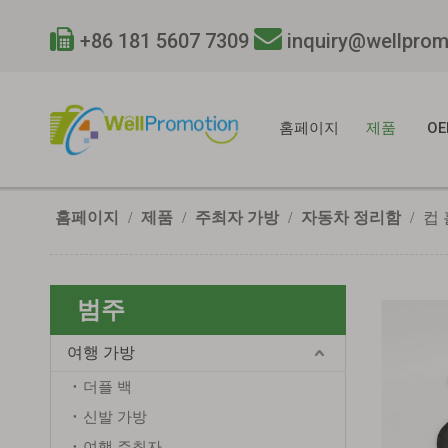


+86 181 5607 7309
inquiry@wellpro
홈페이지
제품
OE
홈페이지
/
제품
/
주최자 가방
/
자동차 정리함
/
컵
범주
여행 가방
더플 백
신발 가방
여행 주최자